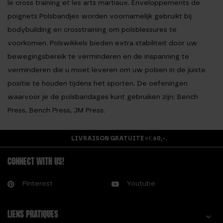
le cross training et les arts martiaux. Enveloppements de
poignets
Polsbandjes worden voornamelijk gebruikt bij
bodybuilding en crosstraining om polsblessures te
voorkomen.
Polswikkels bieden extra stabiliteit door uw
bewegingsbereik te verminderen en de inspanning te
verminderen die u moet leveren om uw polsen in de juiste
positie te houden tijdens het sporten.
De oefeningen
waarvoor je de polsbandages kunt gebruiken zijn: Bench
Press, Bench Press, JM Press.
LIVRAISON GRATUITE > € 60,-.
CONNECT WITH US!
Pinterest
Youtube
LIENS PRATIQUES