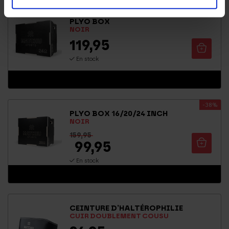
PLYO BOX
NOIR
119,95
En stock
-38%
PLYO BOX 16/20/24 INCH
NOIR
159,95
99,95
En stock
CEINTURE D’HALTÉROPHILIE
CUIR DOUBLEMENT COUSU