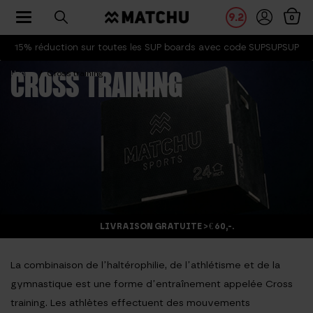
Toggle navigation
9.2
0
15% réduction sur toutes les SUP boards avec code SUPSUPSUP
Home
Cross training
CROSS TRAINING
LIVRAISON GRATUITE > € 60,-.
La combinaison de l’haltérophilie, de l’athlétisme et de la
gymnastique est une forme d’entraînement appelée Cross
training. Les athlètes effectuent des mouvements