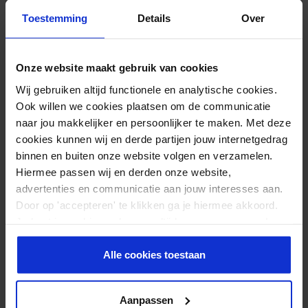
En stock
Toestemming
Details
Over
Onze website maakt gebruik van cookies
BANDAGES POUR LES GENOUX
Wij gebruiken altijd functionele en analytische cookies.
NOIR/ROUGE
Ook willen we cookies plaatsen om de communicatie
19,95
naar jou makkelijker en persoonlijker te maken. Met deze
cookies kunnen wij en derde partijen jouw internetgedrag
En stock
binnen en buiten onze website volgen en verzamelen.
Hiermee passen wij en derden onze website,
advertenties en communicatie aan jouw interesses aan.
Door op 'accepteren' te klikken ga je hiermee akkoord.
ENVELOPPES DE POIGNETS
Je kunt je cookievoorkeuren altijd weer aanpassen. Lees
2 PIÈCES
er meer over in ons
privacy beleid
.
17,95
Alle cookies toestaan
En stock
Aanpassen