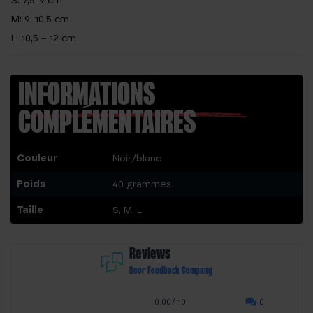
S: 7,5-9 cm
M: 9-10,5 cm
L: 10,5 – 12 cm
INFORMATIONS
COMPLÉMENTAIRES
Couleur
Noir/blanc
Poids
40 grammes
Taille
S, M, L
Reviews
Door Feedback Company
0.00/ 10
0