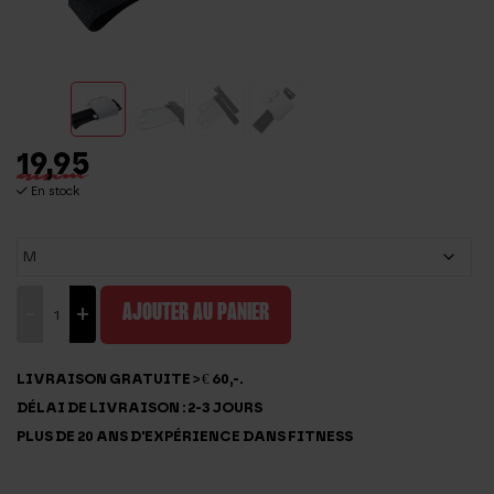
19,95
En stock
quantité
-
+
AJOUTER AU PANIER
de
Grips
LIVRAISON GRATUITE > € 60,-.
de
DÉLAI DE LIVRAISON : 2-3 JOURS
gymnastique
PLUS DE 20 ANS D'EXPÉRIENCE DANS FITNESS