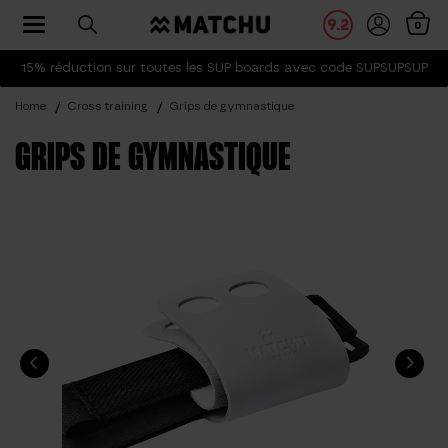
Toggle navigation
9.2
0
15% réduction sur toutes les SUP boards avec code SUPSUPSUP
Home
Cross training
Grips de gymnastique
GRIPS DE GYMNASTIQUE