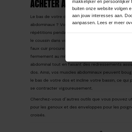
ACHETER AB MAT ?
makkelijker en persoonlijker
buiten onze website volgen 
aan jouw interesses aan. Doo
Le bas de votre dos vous fait-il mal lorsque vous
aanpassen. Lees er meer ov
abdominaux ? Vos fesses ou votre clavicule souffr
répétitions pendant vos WOD ? Ne le laissez pas 
le coussin dans votre dos ou sur le côté sans que
faux cuir procure une sensation de confort et le 
fermement au même endroit. Il est également très
abdominal tout en faisant des redressements assis.
dos. Ainsi, vos muscles abdominaux peuvent bouger
le bas de votre dos et incline votre bassin, ce qu
se contracter vigoureusement.
Cherchez-vous d’autres outils que vous pouvez 
pour les genoux et des enveloppes pour les poigne
croisés.