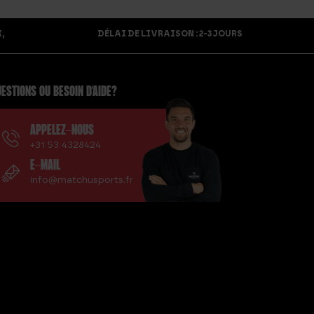
,
DÉLAI DE LIVRAISON : 2-3 JOURS
ESTIONS OU BESOIN D'AIDE?
APPELEZ-NOUS
+31 53 4328424
E-MAIL
info@matchusports.fr