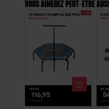
VOUS AIMEREZ PEUT-ÊTRE AU
-42%
FITNESS TRAMPOLINE PRO
COR
NOIR/BLEU
9M X
199,95
89,9
116,95
5
En stock
En s