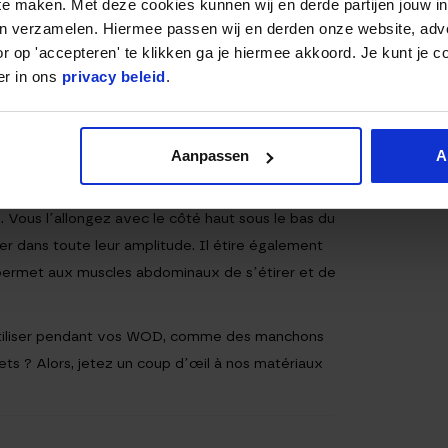
 te maken. Met deze cookies kunnen wij en derde partijen jouw i
en verzamelen. Hiermee passen wij en derden onze website, adv
r op 'accepteren' te klikken ga je hiermee akkoord. Je kunt je c
 faites quelques redressements assis ou quelques
er in ons
privacy beleid
.
ent-elles parce que vous faites tant de
entraver votre entraînement. Vous pouvez placer
 cela ne nuise à vos performances. La mousse du
Aanpassen
A
fond de l’Ab Mat vous permet de rester
 utile de savoir comment étendre le tapis
 Vous l’allongez avec le côté haut sous le bas du
 dans toute leur amplitude. Il étire également
i permet aux muscles abdominaux de s’étirer et de
utiliser pendant vos WOD, comme des manchons
ts ? Alors, jetez un coup d’œil à nos matériaux