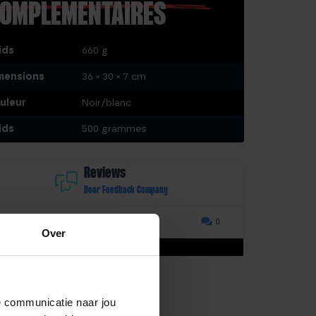
OMPLÉMENTAIRES
ids
660 g
mensions
36 × 30 × 7 cm
uleur
Noir/blanc
ids
500 grammes
Reviews
Door Feedback Company
0.00/ 10
0
Over
’y a pas encore d’avis.
de communicatie naar jou