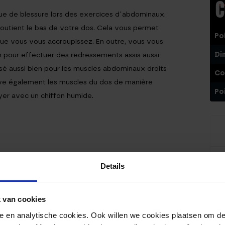
C
sque de blessure lors des exercices d’abdominaux.
soutient le bas de votre dos. Cela vous permet
Po
 que vous vous accroupissez. En outre, vous vous
Di
n pour effectuer des redressements assis aussi
lisé aussi bien pour les muscles abdominaux droits
Co
ive également les muscles du dos de manière
Po
oyer avec un chiffon humide.
Details
Il n
 van cookies
nele en analytische cookies. Ook willen we cookies plaatsen om 