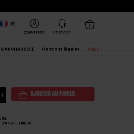
FR
0
IDENTIFICATION
CONTACT
MARCHANDISE
Mentions légales
SALE
é
+
AJOUTER AU PANIER
.
URS
E DANS FITNESS