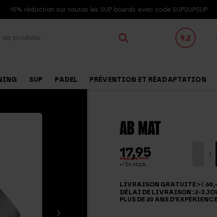
15% réduction sur toutes les SUP boards avec code SUPSUPSUP
9.2
NING
SUP
PADEL
PRÉVENTION ET RÉADAPTATION
AB MAT
17,95
quantit
-
de
En stock
Ab
LIVRAISON GRATUITE > € 60,-
mat
DÉLAI DE LIVRAISON : 2-3 JO
PLUS DE 20 ANS D'EXPÉRIENC