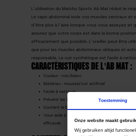
L’utilisation du Matchu Sports Ab Mat réduit le ri
Le tapis abdominal isole vos muscles centraux et 
d’être plus à l’aise lorsque vous vous asseyez et
assurez que votre corps est dans la bonne positio
efficacement que possible. L’oreiller peut être uti
que pour les muscles abdominaux obliques et act
responsable. Le cuir synthétique est facile à nett
CARACTÉRISTIQUES DE L’AB MAT :
Couleur : noir/blanc
Matériau : mousse/cuir artificiel
Facile à nettoyer
Prévenir les blessures
Toestemming
Soutient le bas du dos
Vous aide à faire des séances d’abdos
Onze website maakt gebruik
efficaces
Wij gebruiken altijd functio