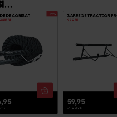
SSI…
-39%
DE DE COMBAT
BARRE DE TRACTION P
 38MM
97CM
5
4,95
59,95
tock
En stock