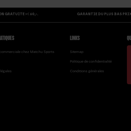
 GRATUITE > € 60,-.
GARANTIE DU PLUS BAS PRIX
RATIQUES
LINKS
QU
e commerciale chez Matchu Sports
Sitemap
r
Politique de confidentialité
légales
Conditions générales