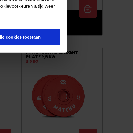
ookievoorkeuren altijd weer
22,95
En stock
lle cookies toestaan
FRACTIONAL WEIGHT
PLATE 2,5 KG
2.5 KG