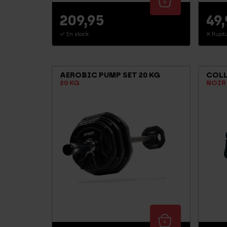
209,95
49
En stock
Ruptu
AEROBIC PUMP SET 20 KG
COLL
20 KG
NOIR