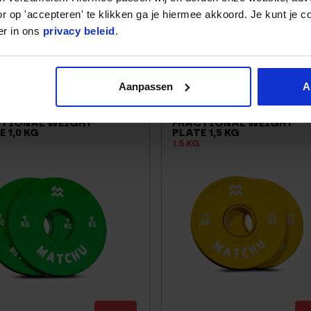
r op 'accepteren' te klikken ga je hiermee akkoord. Je kunt je c
er in ons
privacy beleid
.
,95
59,95
ock
En stock
Aanpassen
A
TIONAL WEIGHT
FRACTIONAL WEIGHT
 1,0 KG
PLATE 1,5 KG
1.5 KG