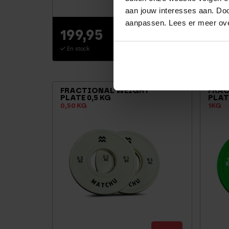
aan jouw interesses aan. Doo
aanpassen. Lees er meer ov
199,95
89
En stock
En st
FRACTIONAL WEIGHT
FRAC
PLATE 0,5 KG
PLATE
0,50 KG
1KG