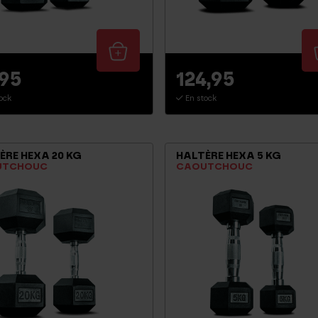
,95
124,95
ock
En stock
ÈRE HEXA 20 KG
HALTÈRE HEXA 5 KG
UTCHOUC
CAOUTCHOUC