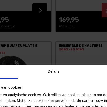
,95
169,95
re de stock
En stock
EMP BUMPER PLATE 5
ENSEMBLE DE HALTÈRES
20KG - 2 X 10KG
TÉS
Details
 van cookies
nele en analytische cookies. Ook willen we cookies plaatsen om 
 te maken. Met deze cookies kunnen wij en derde partijen jouw i
en verzamelen. Hiermee passen wij en derden onze website, adv