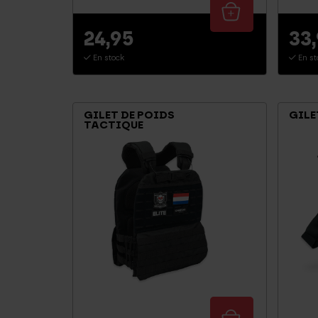
24,95
33
En stock
En st
GILET DE POIDS
GILE
TACTIQUE