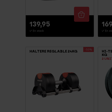
139,95
169
En stock
En st
-50%
HALTERE REGLABLE 24KG
HI-T
KG
2 UNI