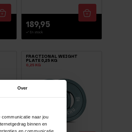
189,95
En stock
FRACTIONAL WEIGHT
PLATE 0,25 KG
0,25 KG
Over
de communicatie naar jou
nternetgedrag binnen en
ertenties en communicatie