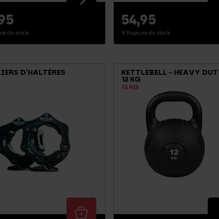
,95
54,95
re de stock
Rupture de stock
IERS D’HALTÈRES
KETTLEBELL – HEAVY DU
12 KG
12 KG