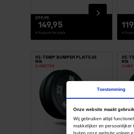
299,95
149,95
119
Rupture de stock
Ruptu
HI-TEMP BUMPER PLATE 25
HI-T
KG
KG
2 UNITÉS
2 UNI
Toestemming
Onze website maakt gebruik
Wij gebruiken altijd functio
makkelijker en persoonlijker
buiten onze website volgen 