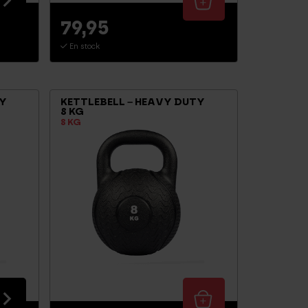
79,95
En stock
TY
KETTLEBELL – HEAVY DUTY
8 KG
8 KG