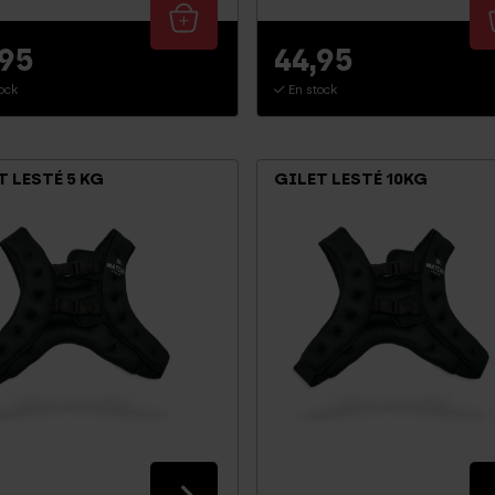
,95
44,95
ock
En stock
T LESTÉ 5 KG
GILET LESTÉ 10KG