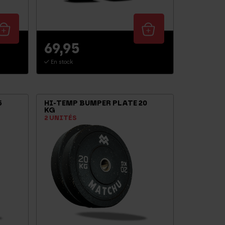
69,95
En stock
5
HI-TEMP BUMPER PLATE 20
KG
2 UNITÉS