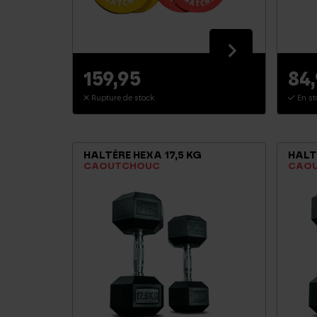
159,95
84
Rupture de stock
En st
HALTÈRE HEXA 17,5 KG
HALT
CAOUTCHOUC
CAO