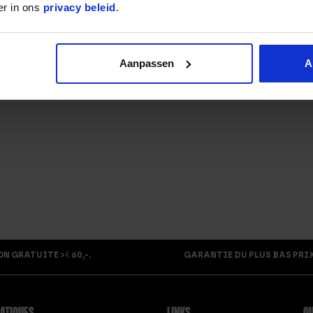
er in ons
privacy beleid
.
nsommateur informe l’entrepreneur de la rétractation. À moins qu
’à ce qu’il ait reçu le produit ou jusqu’à ce que le consommateur pr
e même mode de paiement que celui utilisé par le consommateur po
Aanpassen
A
gratuit pour le consommateur. Si le consommateur a choisi un mod
n’est pas tenu de rembourser le coût supplémentaire du mode d’ex
 GRATUITE > € 60,-.
GARANTIE DU PLUS BAS PRIX