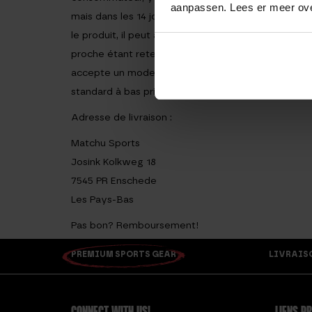
aanpassen. Lees er meer ov
mais dans les 14 jours à compter du jour où le co
le produit, il peut attendre le remboursement jusqu
proche étant retenue. L’entrepreneur utilisera l
accepte un mode différent. Le remboursement est 
standard à bas prix, le propriétaire du commerce 
Adresse de livraison :
Matchu Sports
Josink Kolkweg 18
7545 PR Enschede
Les Pays-Bas
Pas bon? Remboursement!
PREMIUM SPORTS GEAR
LIVRAISON