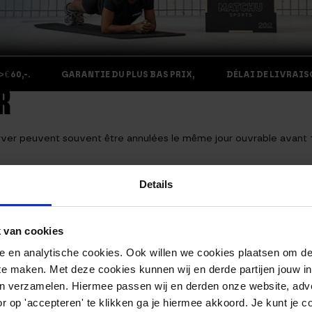
€ 60,-.
GARANTIE DU PLUS BAS PRIX,
DÉLAI DE LIVRAISO
R
r peuvent souvent être annulées le même jour ouvrable avant 15h0
our retourner le produit sans donner de raison à partir du jour où 
Details
 renvoyer le produit. Le produit ne peut être renvoyé que s’il n’a 
 van cookies
s sur votre compte. Nous vous rembourserons le montant dans les 
nele en analytische cookies. Ook willen we cookies plaatsen om 
 te maken. Met deze cookies kunnen wij en derde partijen jouw i
tant prendra en charge les frais de retour à l’adresse de livraison
en verzamelen. Hiermee passen wij en derden onze website, adv
ulaire d’annulation de Matchu Sports. L’entrepreneur rembourser
r op 'accepteren' te klikken ga je hiermee akkoord. Je kunt je c
turés par l’entrepreneur pour le produit retourné (si la totalité d