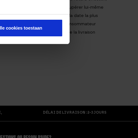
e l’entrepreneur ne propose de récupérer lui-même
ouve qu’il a renvoyé le produit, la date la plus
ur le remboursement, sauf si le consommateur
lle cookies toestaan
e d’expédition plus coûteux que la livraison
pédition le plus coûteux.
,
DÉLAI DE LIVRAISON : 2-3 JOURS