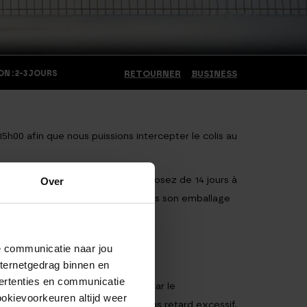
N : 2-3 JOURS
RETOURNER
BUSINESS
0 afin que nous puissions intercepter le colis au
vous recevez le produit. Vous disposez de 14 jours à
Over
pas été utilisé et, si possible, dans son emballage
14 jours.
de communicatie naar jou
nternetgedrag binnen en
 ci-dessous.
ertenties en communicatie
a tous les paiements effectués par le
ookievoorkeuren altijd weer
e la commande est retournée), sans retard excessif,