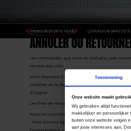
PREMIUM SPORTS GEAR
LIVRAISON GRATUITE > 
ANNULER OU RETOURNE
Les commandes que vous ne souhaitez pas conserve
service des colis.
Vous disposez d’un délai de réflexion de 14 jours p
Toestemming
compter de la date de la notification de retour pour
d’origine.
Onze website maakt gebruik
Les frais de retour de la commande seront crédité
Wij gebruiken altijd functio
makkelijker en persoonlijker
Nous ne couvrons pas les frais de retour, le contrac
buiten onze website volgen 
Vous pouvez également utiliser le modèle de form
aan jouw interesses aan. Doo
consommateur, y compris les frais d’expédition fac