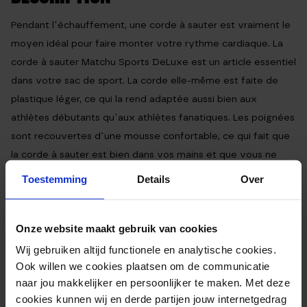
Pendant l’échauffement, une corde à sauter est vraiment le
moyen idéal pour faire monter votre rythme cardiaque. La
corde à sauter Matchu Sports DeLuxe est un article essentiel
dans votre sac de sport. La corde elle-même est faite de
plastique léger, ce qui la rend adaptée aussi bien aux
athlètes débutants qu’aux athlètes fanatiques. Les poignées
sont recouvertes d’une mousse confortable, ce qui fait que
la corde à sauter est bien dans vos mains et que vous ne
souffrirez pas en sautant.
Toestemming
Details
Over
DES INFORMATIONS SUR LA CORDE À
Onze website maakt gebruik van cookies
SAUTER DE LUXE :
Wij gebruiken altijd functionele en analytische cookies.
Ook willen we cookies plaatsen om de communicatie
corde légère
naar jou makkelijker en persoonlijker te maken. Met deze
Des poignées très confortables
cookies kunnen wij en derde partijen jouw internetgedrag
Facile à transporter