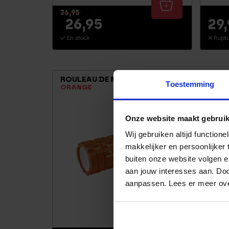
36,95
26,95
29
En stock
Ruptu
-33%
ROULEAU DE MOUSSE
ROUL
Toestemming
HAUT
ORANGE
NOIR
Onze website maakt gebruik
Wij gebruiken altijd functio
makkelijker en persoonlijker
buiten onze website volgen 
aan jouw interesses aan. Doo
aanpassen. Lees er meer ov