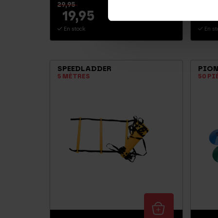
29,95
39,95
19,95
22
En stock
En st
SPEEDLADDER
PION
5 MÈTRES
50 PI