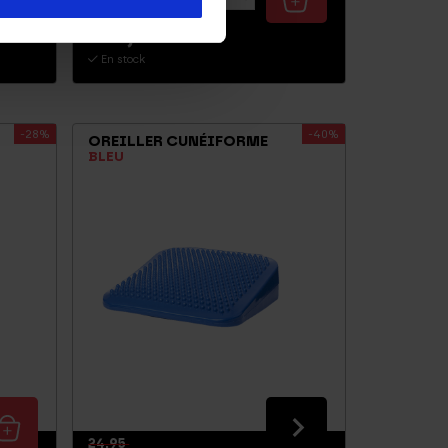
19,95
16,95
En stock
-28%
-40%
OREILLER CUNÉIFORME
BLEU
24,95