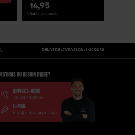
14,95
Rupture de stock
,
DÉLAI DE LIVRAISON : 2-3 JOURS
ESTIONS OU BESOIN D'AIDE?
APPELEZ-NOUS
+31 53 4328424
E-MAIL
info@matchusports.fr