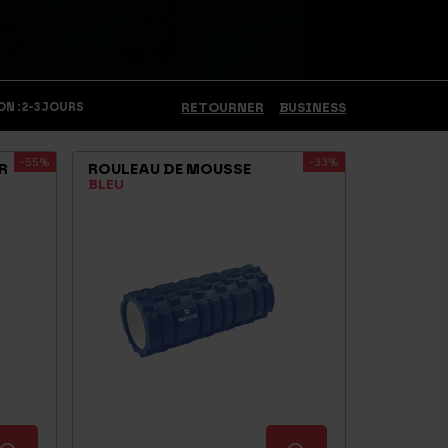
N : 2-3 JOURS
RETOURNER
BUSINESS
-55%
-33%
R
ROULEAU DE MOUSSE
BLEU