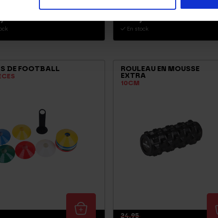
16,95
,95
14,95
ock
En stock
S DE FOOTBALL
ROULEAU EN MOUSSE
EXTRA
ÈCES
10CM
24,95