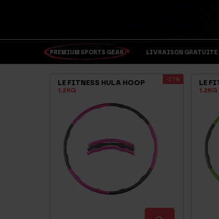
PREMIUM SPORTS GEAR
LIVRAISON GRATUITE > 
-27%
LE FITNESS HULA HOOP
LE F
1.2KG
1.2KG