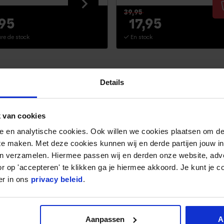
39,95
,95
17,95
re de stock
En stock
-43%
EAU DE MOUSSE À
ÉLASTIQUE DE FITNESS
Details
E RÉSISTANCE
1,3 METER
/GRIS
 van cookies
nele en analytische cookies. Ook willen we cookies plaatsen om 
 te maken. Met deze cookies kunnen wij en derde partijen jouw i
en verzamelen. Hiermee passen wij en derden onze website, adv
r op 'accepteren' te klikken ga je hiermee akkoord. Je kunt je c
er in ons
privacy beleid
.
Aanpassen
A