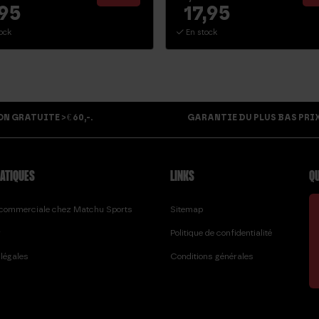
,95
17,95
ock
En stock
 GRATUITE > € 60,-.
GARANTIE DU PLUS BAS PRIX
RATIQUES
LINKS
QU
e commerciale chez Matchu Sports
Sitemap
r
Politique de confidentialité
légales
Conditions générales