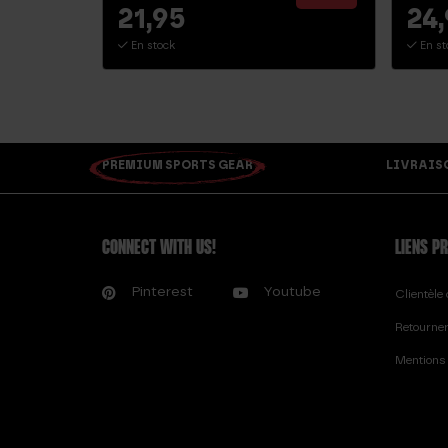
21,95
24
En stock
En st
PREMIUM SPORTS GEAR
LIVRAISON
CONNECT WITH US!
LIENS P
Pinterest
Youtube
Clientèl
Retourne
Mentions 