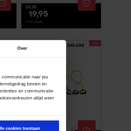
29,95
19,95
En stock
-12%
-15%
FITNESS ELASTIC DELUXE
Over
1,2 MÈTRE
de communicatie naar jou
nternetgedrag binnen en
ertenties en communicatie
ookievoorkeuren altijd weer
lle cookies toestaan