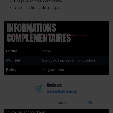
Une prise en main confortable
Y compris le sac de transport
INFORMATIONS
COMPLÉMENTAIRES
Forme
Larme
Couleur
Noir avec impression en couleur
Poids
360 grammes
Reviews
Door Feedback Company
0.00/ 10
0
Il n’y a pas encore d’avis.