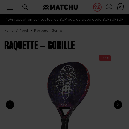
Toggle navigation
9.2
0
15% réduction sur toutes les SUP boards avec code SUPSUPSUP
Home
Padel
Raquette – Gorille
RAQUETTE – GORILLE
-20%