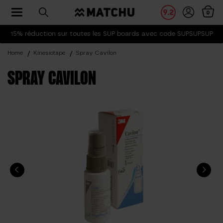
Toggle navigation
9.2
0
15% réduction sur toutes les SUP boards avec code SUPSUPSUP
Home
Kinesiotape
Spray Cavilon
SPRAY CAVILON