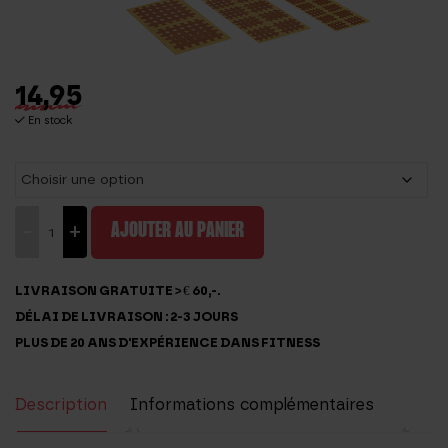
14,95
En stock
quantité
-
+
AJOUTER AU PANIER
de
CrossLinq®
LIVRAISON GRATUITE > € 60,-.
-
DÉLAI DE LIVRAISON : 2-3 JOURS
crosstape
PLUS DE 20 ANS D'EXPÉRIENCE DANS FITNESS
Description
Informations complémentaires
Avis (0)