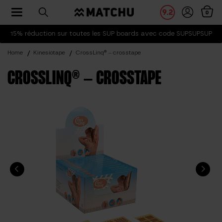
Toggle navigation
9.2
0
15% réduction sur toutes les SUP boards avec code SUPSUPSUP
Home
Kinesiotape
CrossLinq® – crosstape
CROSSLINQ® – CROSSTAPE