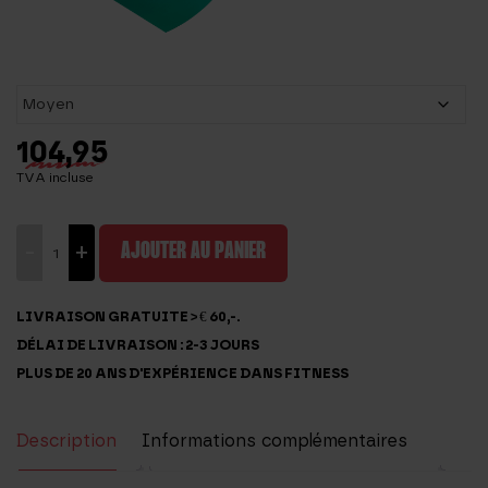
104,95
TVA incluse
quantité
-
+
AJOUTER AU PANIER
de
Bande
LIVRAISON GRATUITE > € 60,-.
de
DÉLAI DE LIVRAISON : 2-3 JOURS
résistance
PLUS DE 20 ANS D'EXPÉRIENCE DANS FITNESS
45
mètres
Description
Informations complémentaires
Avis (0)