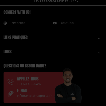
LIVRAISON GRATUITE > € 60,-.
CONNECT WITH US!
Pinterest
Youtube
LIENS PRATIQUES
LINKS
QUESTIONS OU BESOIN D'AIDE?
APPELEZ-NOUS
+31 53 4328424
E-MAIL
info@matchusports.fr